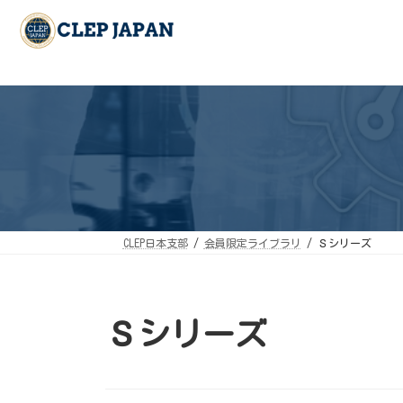
コ
ナ
ン
ビ
テ
ゲ
ン
ー
ツ
シ
へ
ョ
ス
ン
キ
に
ッ
移
プ
動
CLEP日本支部
会員限定ライブラリ
Ｓシリーズ
Ｓシリーズ