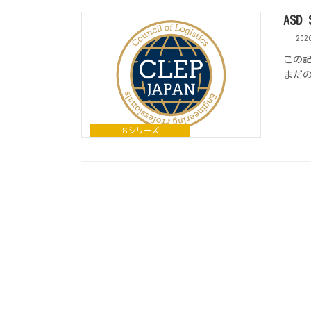
AS
20
この
まだ
Ｓシリーズ