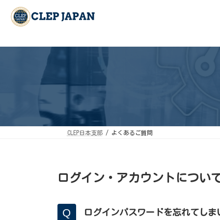
コ
ナ
ン
ビ
テ
ゲ
ン
ー
ツ
シ
へ
ョ
ス
ン
キ
に
ッ
移
プ
動
CLEP日本支部
よくあるご質問
ログイン・アカウントについ
ログインパスワードを忘れてしま