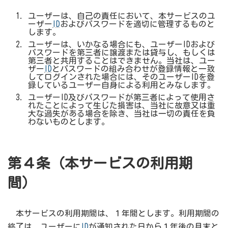
ユーザーは、自己の責任において、本サービスのユ
ーザー
ID
およびパスワードを適切に管理するものと
します。
ユーザーは、いかなる場合にも、ユーザーIDおよび
パスワードを第三者に譲渡または貸与し、もしくは
第三者と共用することはできません。当社は、ユー
ザー
ID
とパスワードの組み合わせが登録情報と一致
してログインされた場合には、そのユーザーIDを登
録しているユーザー自身による利用とみなします。
ユーザーID及びパスワードが第三者によって使用さ
れたことによって生じた損害は、当社に故意又は重
大な過失がある場合を除き、当社は一切の責任を負
わないものとします。
第４条（本サービスの利用期
間）
本サービスの利用期間は、１年間とします。利用期間の
終了は、ユーザーに
ID
が通知された日から１年後の月末と