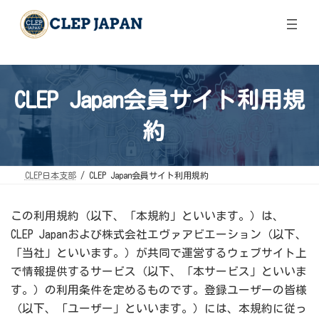
コ
ナ
ン
ビ
テ
ゲ
ン
ー
ツ
シ
へ
ョ
ス
ン
キ
に
CLEP Japan会員サイト利用規
ッ
移
プ
動
約
CLEP日本支部
CLEP Japan会員サイト利用規約
この利用規約（以下、「本規約」といいます。）は、
CLEP Japanおよび株式会社エヴァアビエーション（以下、
「当社」といいます。）が共同で運営するウェブサイト上
で情報提供するサービス（以下、「本サービス」といいま
す。）の利用条件を定めるものです。登録ユーザーの皆様
（以下、「ユーザー」といいます。）には、本規約に従っ