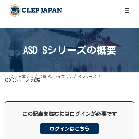
コ
ナ
ン
ビ
テ
ゲ
ン
ー
ツ
シ
へ
ョ
ス
ン
キ
に
ッ
移
ASD Sシリーズの概要
プ
動
CLEP日本支部
会員限定ライブラリ
Ｓシリーズ
ASD Sシリーズの概要
この記事を読むにはログインが必要です
ログインはこちら